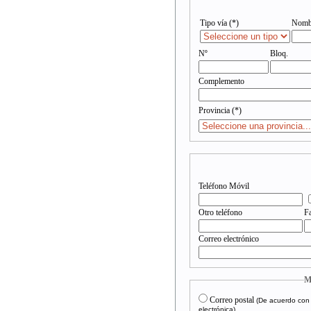
Tipo vía (*)
Nombr
Nº
Bloq.
Complemento
Provincia (*)
Teléfono Móvil
Otro teléfono
F
Correo electrónico
M
Correo postal
(De acuerdo con 
electrónica)