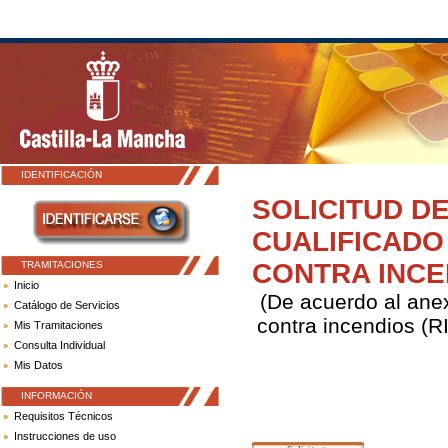
IDENTIFICACIÓN
SOLICITUD D
CUALIFICADO
CONTRA INC
TRAMITACIONES
Inicio
(De acuerdo al anex
Catálogo de Servicios
contra incendios (R
Mis Tramitaciones
Consulta Individual
Mis Datos
INFORMACIÓN
Requisitos Técnicos
Instrucciones de uso