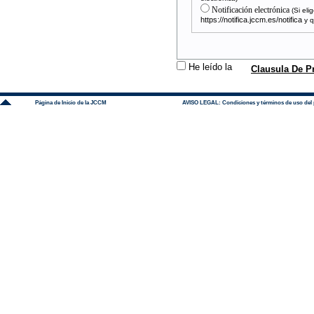
Notificación electrónica
(Si el
https://notifica.jccm.es/notifica
y q
He leído la
Página de Inicio de la JCCM
AVISO LEGAL: Condiciones y términos de uso del p